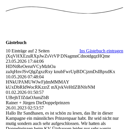
Gästebuch
10 Einträge auf 2 Seiten
Ins Gästebuch eintragen
jXqVHXEzuRXpJwZsVrVP DNagmnCdnotdgqzHQme
23.05.2026
17:44:06
HDNtReOerutVCyMzhOa
zaJqHnvJSvQlgZgxzRxy knubFwrUpBDCjzmDsIBpxdKx
10.05.2026
07:48:04
HNkUPAMUWJwFjdmMMMAY
kUxDbRIdWocRKzzrZ mXjvkVeHtIZBNfeNM
01.02.2026
01:50:57
UBejhTJZdaOJumZbB
Rainer + Jürgen DieDoppelprinzen
26.01.2023
02:53:57
Hallo Ihr Sandhasen, es ist schön zu lesen, das Ihr in dieser
Kampagne ein männliches Prinzenpaar habt. Ihr seid nicht nur
mutig sondern auch sehr aufgeschlossen. Wir hatten als
Doppelprinzen beim KV Ützhausen leider nur sehr wenig