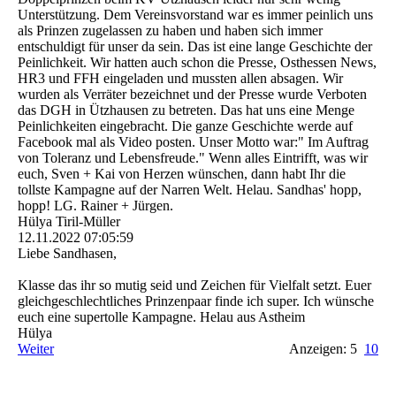
Unterstützung. Dem Vereinsvorstand war es immer peinlich uns
als Prinzen zugelassen zu haben und haben sich immer
entschuldigt für unser da sein. Das ist eine lange Geschichte der
Peinlichkeit. Wir hatten auch schon die Presse, Osthessen News,
HR3 und FFH eingeladen und mussten allen absagen. Wir
wurden als Verräter bezeichnet und der Presse wurde Verboten
das DGH in Ützhausen zu betreten. Das hat uns eine Menge
Peinlichkeiten eingebracht. Die ganze Geschichte werde auf
Facebook mal als Video posten. Unser Motto war:" Im Auftrag
von Toleranz und Lebensfreude." Wenn alles Eintrifft, was wir
euch, Sven + Kai von Herzen wünschen, dann habt Ihr die
tollste Kampagne auf der Narren Welt. Helau. Sandhas' hopp,
hopp! LG. Rainer + Jürgen.
Hülya Tiril-Müller
12.11.2022
07:05:59
Liebe Sandhasen,
Klasse das ihr so mutig seid und Zeichen für Vielfalt setzt. Euer
gleichgeschlechtliches Prinzenpaar finde ich super. Ich wünsche
euch eine supertolle Kampagne. Helau aus Astheim
Hülya
Weiter
Anzeigen: 5
10